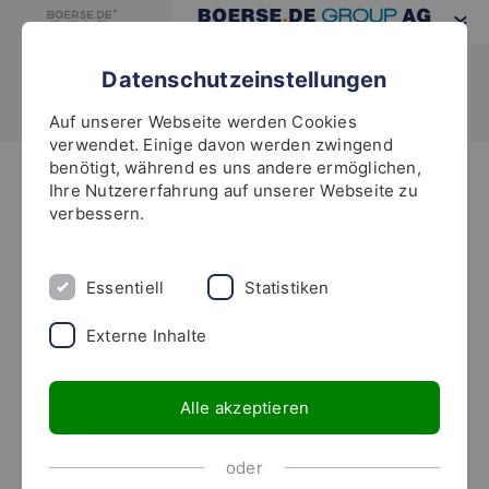
Datenschutzeinstellungen
Auf unserer Webseite werden Cookies
verwendet. Einige davon werden zwingend
benötigt, während es uns andere ermöglichen,
Highlights
Ihre Nutzererfahrung auf unserer Webseite zu
verbessern.
Die häufigsten
Essentiell
Statistiken
Anlagefehler von
Externe Inhalte
Privatanlegern und
Vermögensverwaltern
Alle akzeptieren
oder
Da boerse.de-Aktienbrief-Abonnenten jährlich