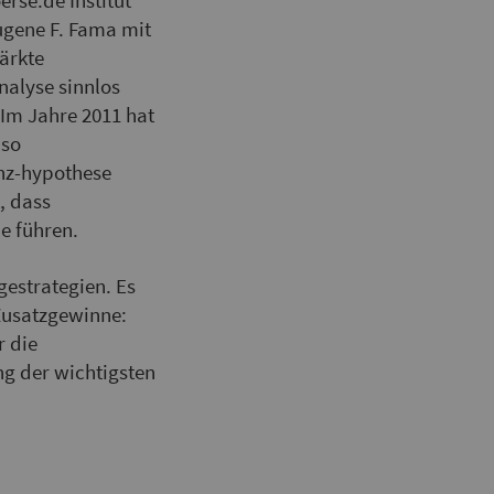
rse.de Institut
ugene F. Fama mit
ärkte
nalyse sinnlos
 Im Jahre 2011 hat
lso
enz-hypothese
, dass
e führen.
gestrategien. Es
 Zusatzgewinne:
r die
g der wichtigsten