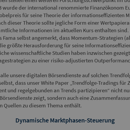
ien stellen einen weiteren Forschungsschwerpunkt im boe
13 wurde der international renommierte Finanzökonom E
belpreis für seine Theorie der informationseffizienten M
ch dieser Theorie sollte jegliche Form einer Wertpapiera
sämtliche Informationen im aktuellen Kurs enthalten sind.
als Fama selbst angemerkt, dass Momentum-Strategien (a
die größte Herausforderung für seine Informationseffizi
eiche wissenschaftliche Studien haben inzwischen gezeigt
agestrategien zu einer risiko-adjustierten Outperformanc
 alle unsere digitalen Börsendienste auf solchen Trendfol
 selbst, dass unser White Paper „Trendfolge-Tradings für
ent und regelgebunden an Trends partizipieren“ nicht nu
örsendienste zeigt, sondern auch eine Zusammenfassun
n Quellen zu diesem Thema enthält.
Dynamische Marktphasen-Steuerung