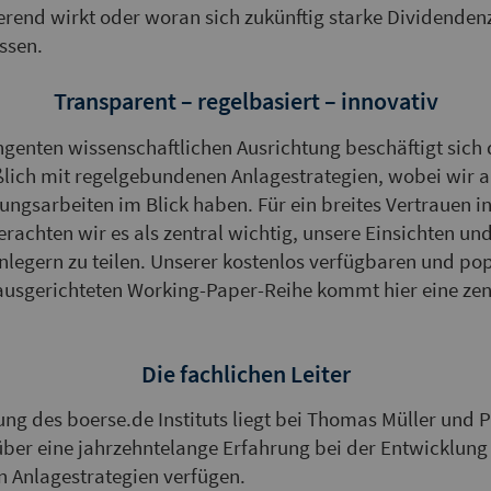
sierend wirkt oder woran sich zukünftig starke Dividenden
ssen.
Transparent – regelbasiert – innovativ
ngenten wissenschaftlichen Ausrichtung beschäftigt sich
eßlich mit regelgebundenen Anlage­strategien, wobei wir 
ungsarbeiten im Blick haben. Für ein breites Vertrauen i
erachten wir es als zentral wichtig, unsere Einsichten un
nlegern zu teilen. Unserer kostenlos verfügbaren und po
 ausgerichteten Working-Paper-Reihe kommt hier eine ze
Die fachlichen Leiter
ung des boerse.de Instituts liegt bei Thomas Müller und P
 über eine jahrzehntelange Erfahrung bei der Entwicklu
n Anlagestrategien verfügen.