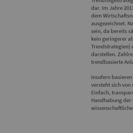
Trendfolgestrateg
dar. Im Jahre 20
dem Wirtschaftsno
ausgezeichnet. Na
sein, da bereits 
kein geringerer 
Trendstrategien) 
darstellen. Zahlr
trendbasierte Anl
Insofern basieren
versteht sich von
Einfach, transpar
Handhabung der B
wissenschaftliche