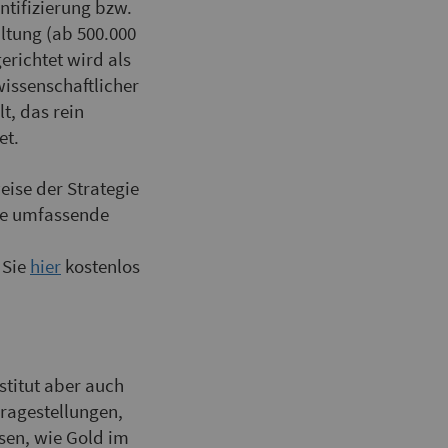
tifizierung bzw.
tung (ab 500.000
erichtet wird als
issenschaftlicher
, das rein
et.
eise der Strategie
ine umfassende
 Sie
hier
kostenlos
titut aber auch
ragestellungen,
ssen, wie Gold im