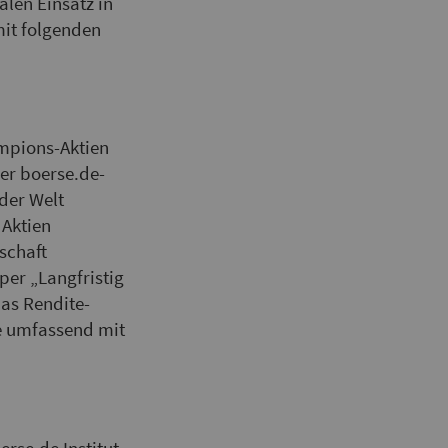
alen Einsatz in
mit folgenden
mpions-Aktien
der boerse.de-
 der Welt
 Aktien
schaft
per „Langfristig
das Rendite-
e umfassend mit