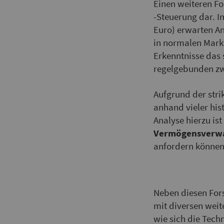
Einen weiteren F
-Steuerung dar.
Euro) erwarten An
in normalen Markt
Erkenntnisse das
regelgebunden zw
Aufgrund der stri
anhand vieler hi
Analyse hierzu is
Vermögensverwal
anfordern können
Neben diesen Fors
mit diversen weit
wie sich die Tech