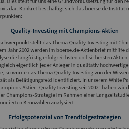
s. Dies stellt für uns eine Grundvoraussetzung für den re
xis dar. Konkret beschäftigt sich das boerse.de Institut 
rpunkten:
Quality-Investing mit Champions-Aktien
schwerpunkt stellt das Thema Quality-Investing mit Cha
 dem Jahr 2002 werden im boerse.de-Aktienbrief mithilfe 
se die langfristig erfolgreichsten und sichersten Aktien
ngleich eigentlich jeder Anleger in qualitativ hochwertige
e, so wurde das Thema Quality-Investing von der Wissen
pät als Betätigungsfeld identifiziert. In unserem White Pa
hampions-Aktien: Quality Investing seit 2002“ haben wir 
 der Champions-Strategie im Rahmen einer Langzeitstudi
fundierten Kennzahlen analysiert.
Erfolgspotenzial von Trendfolgestrategien