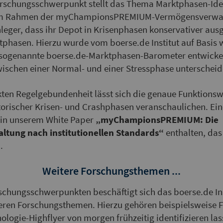
orschungsschwerpunkt stellt das Thema Marktphasen-Iden
 Im Rahmen der myChampionsPREMIUM-Vermögensverwal
leger, dass ihr Depot in Krisenphasen konservativer ausg
phasen. Hierzu wurde vom boerse.de Institut auf Basis w
 sogenannte boerse.de-Marktphasen-Barometer entwickelt
ischen einer Normal- und einer Stressphase unterscheid
kten Regelgebundenheit lässt sich die genaue Funktionsw
storischer Krisen- und Crashphasen veranschaulichen. E
t in unserem White Paper
„myChampionsPREMIUM: Die
tung nach institutionellen Standards“
enthalten, das
.
Weitere Forschungsthemen ...
chungsschwerpunkten beschäftigt sich das boerse.de Ins
eren Forschungsthemen. Hierzu gehören beispielsweise F
nologie-Highflyer von morgen frühzeitig identifizieren la