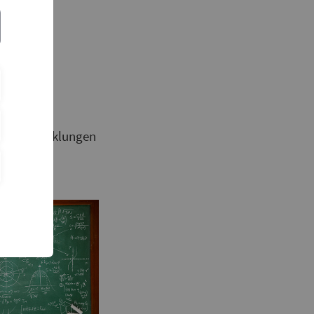
ik
ntwicklung
owohl
Eigenentwicklungen
epte und