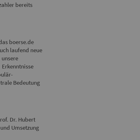
zahler bereits
 das boerse.de
auch laufend neue
n unsere
d Erkenntnisse
pulär-
ntrale Bedeutung
rof. Dr. Hubert
ng und Umsetzung