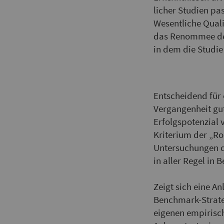
licher Studien pa
Wesentliche Quali
das Renommee der
in dem die Studie
Entscheidend für 
Vergangenheit gut
Erfolgspotenzial v
Kriterium der „Ro
Untersuchungen di
in aller Regel in
Zeigt sich eine A
Benchmark-Strate
eigenen empirisch