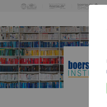
|
|
|